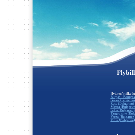
Flybill
Hvilken/hvilke lu
Burgas - Bourgas
Gorna (Bulgarien
Ruse (Bulgarien)
Silistra (Bulgarie
Sofia (Bulgarien)
Targovishte (Bulg
Varna (Bulgarien
Vidin (Bulgarien)