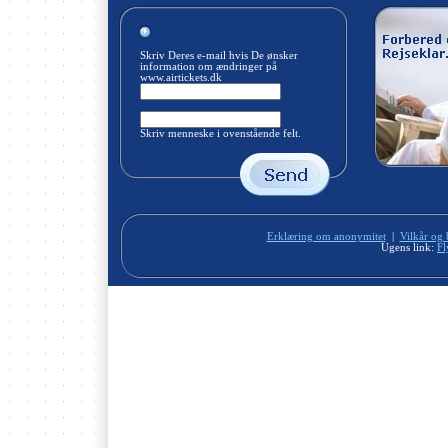
Skriv Deres e-mail hvis De ønsker
information om ændringer på
www.airtickets.dk
Skriv menneske i ovenstående felt.
Erklæring om anonymitet
|
Vilkår og 
Ugens link:
Fl