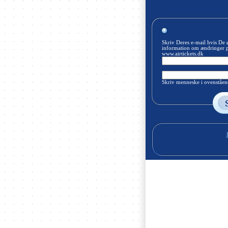
Skriv Deres e-mail hvis De 
information om ændringer 
www.airtickets.dk
Skriv menneske i ovenståend