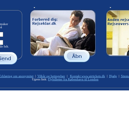
ønsker
på
e felt.
Erklæring om anonymitet
|
Vilkår og betingelser
|
Kontakt www.airtickets.dk
|
Hjælp
|
Sitem
Ugens link:
Flybilletter fra København til London