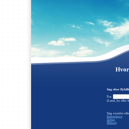
Hvor 
Søg efter flybil
Fra:
(Land, by eller 
Søg ovenfor elle
København
Århus
Billund