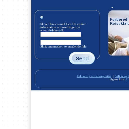
Skriv Deres e-mail hvis De ønsker
information om ændringer på
www.airtickets.dk
Skriv menneske i ovenstående felt.
Erklæring om anonymitet
|
Vilkår og 
Ugens link:
Fl