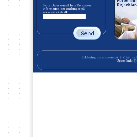
Skriv Deres e-mail hvis De ønsker
information om ændringer på
www.airtickets.dk
Erklæring om anonymitet
|
Vilkår og 
Ugens link:
Fl