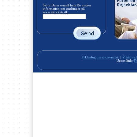
Skriv Deres e-mail hvis De ønsker
information om ændringer på
www.airtickets.dk
Erklæring om anonymitet
|
Vilkår og 
Ugens link:
Fl