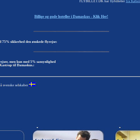
FLYBILLET.DK har flybilletter
fra Køben
Billige og gode hoteller i Damaskus - Klik Her!
d 75% sikkerhed den ønskede flyrejse:
yrejser, men kun med 5% sansynlighed
Kastrup til Damaskus.:
på svenske selskaber