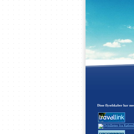
Disse flyselskaber har me