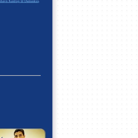
havn Kastrup til Damaskus
.