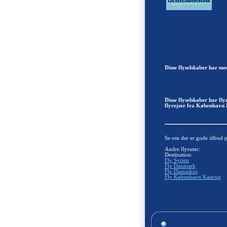
Disse flyselskaber har me
Disse flyselskaber har fl
flyrejser fra København 
Se om der er gode tilbud 
Andre flyruter:
Destination:
Fly Syrien
Fly Danmark
Fly Damaskus
Fly København Kastrup