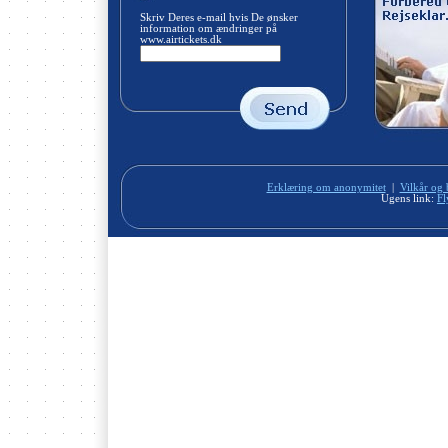
Skriv Deres e-mail hvis De ønsker
information om ændringer på
www.airtickets.dk
Erklæring om anonymitet
|
Vilkår og 
Ugens link:
Fl