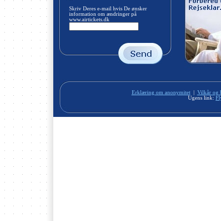
Skriv Deres e-mail hvis De ønsker
information om ændringer på
www.airtickets.dk
Erklæring om anonymitet
|
Vilkår og 
Ugens link:
Fl