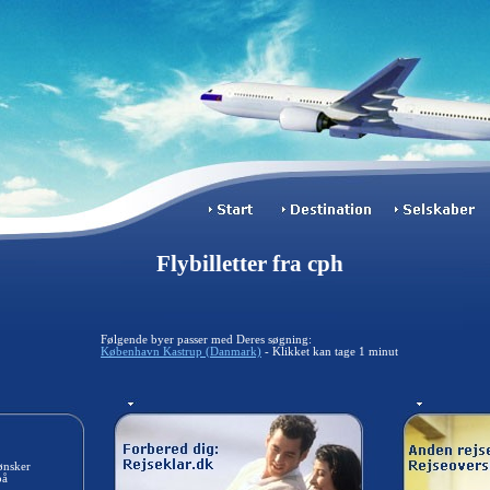
Flybilletter fra cph
Følgende byer passer med Deres søgning:
København Kastrup (Danmark)
- Klikket kan tage 1 minut
ønsker
på