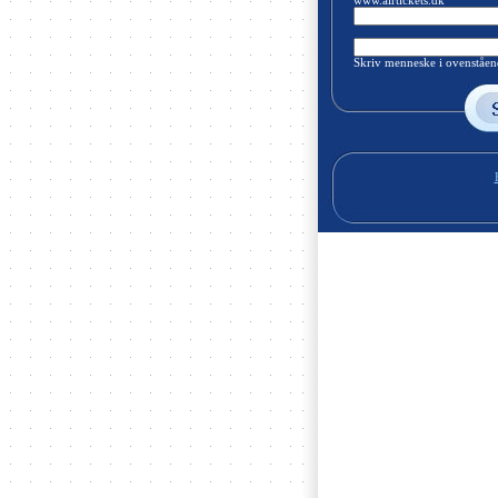
www.airtickets.dk
Skriv menneske i ovenståend