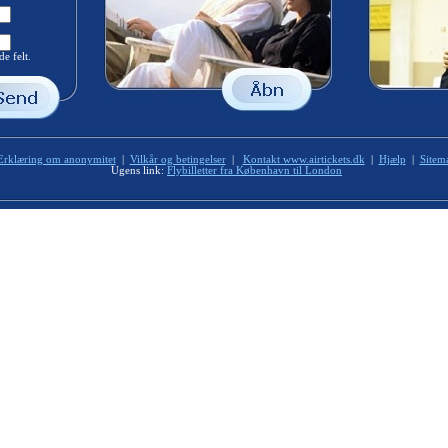
e felt.
Erklæring om anonymitet
|
Vilkår og betingelser
|
Kontakt www.airtickets.dk
|
Hjælp
|
Sitem
Ugens link:
Flybilletter fra København til London