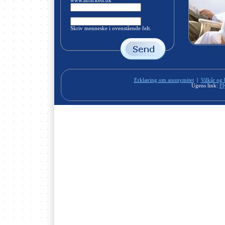
www.airtickets.dk
Skriv menneske i ovenstående felt.
Erklæring om anonymitet
|
Vilkår og 
Ugens link:
Fl