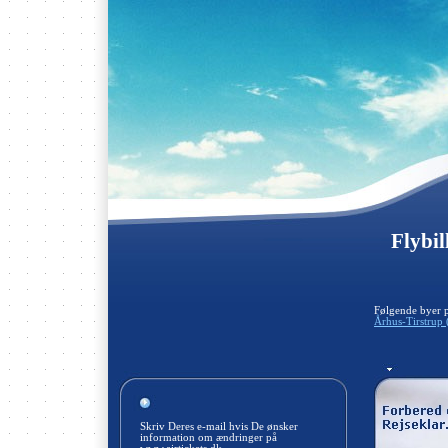
Flybil
Følgende byer 
Århus-Tirstrup
Skriv Deres e-mail hvis De ønsker
information om ændringer på