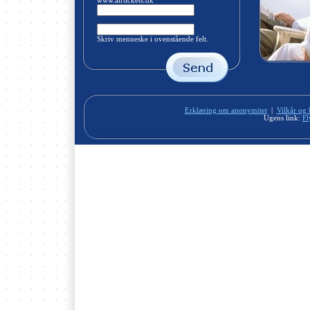
www.airtickets.dk
Skriv menneske i ovenstående felt.
Erklæring om anonymitet
|
Vilkår og 
Ugens link:
Fl