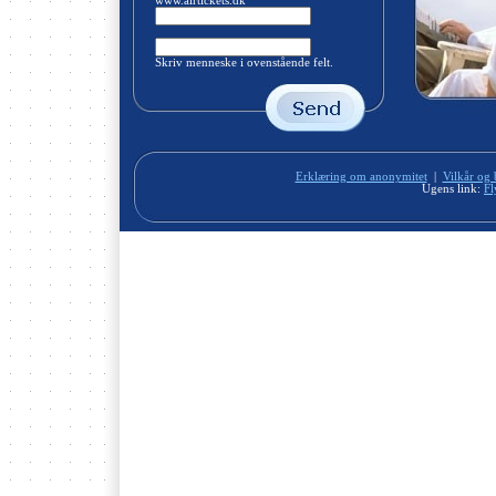
www.airtickets.dk
Skriv menneske i ovenstående felt.
Erklæring om anonymitet
|
Vilkår og 
Ugens link:
Fl