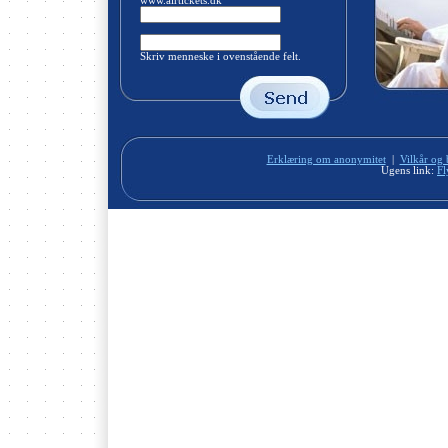
www.airtickets.dk
Skriv menneske i ovenstående felt.
Erklæring om anonymitet
|
Vilkår og 
Ugens link:
Fl