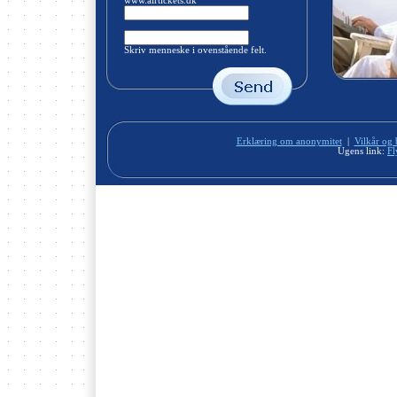
www.airtickets.dk
Skriv menneske i ovenstående felt.
Erklæring om anonymitet
|
Vilkår og 
Ugens link:
Fl