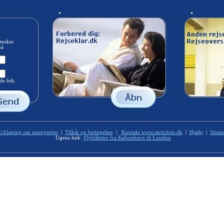
ønsker
på
e felt.
Erklæring om anonymitet
|
Vilkår og betingelser
|
Kontakt www.airtickets.dk
|
Hjælp
|
Sitem
Ugens link:
Flybilletter fra København til London