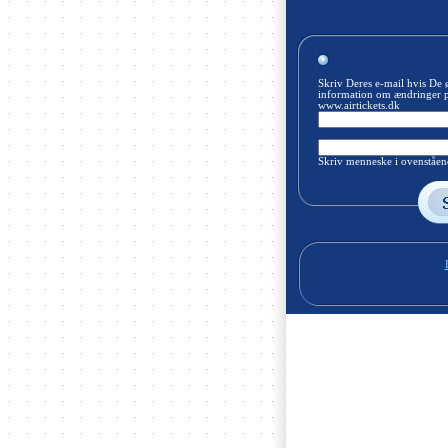
Skriv Deres e-mail hvis De 
information om ændringer 
www.airtickets.dk
Skriv menneske i ovenståend