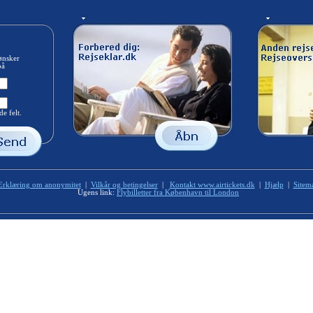
ønsker
på
e felt.
Erklæring om anonymitet
|
Vilkår og betingelser
|
Kontakt www.airtickets.dk
|
Hjælp
|
Sitem
Ugens link:
Flybilletter fra København til London