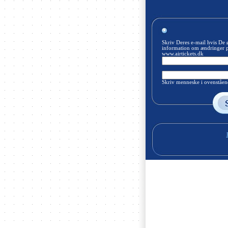
Skriv Deres e-mail hvis De 
information om ændringer 
www.airtickets.dk
Skriv menneske i ovenståend