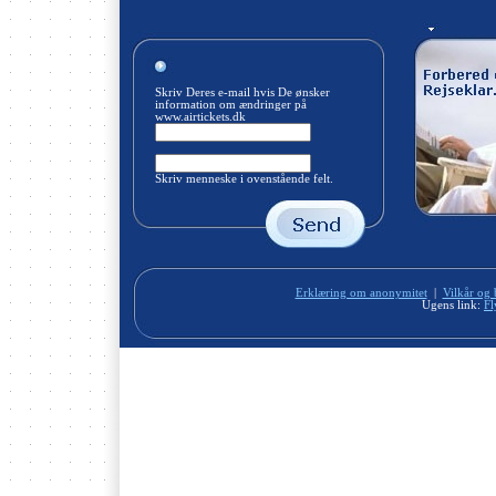
Skriv Deres e-mail hvis De ønsker
information om ændringer på
www.airtickets.dk
Skriv menneske i ovenstående felt.
Erklæring om anonymitet
|
Vilkår og 
Ugens link:
Fl