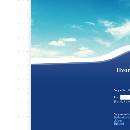
Hvor 
Søg efter fl
Fra:
(Land, by e
Søg ovenfor
København
Århus
Billund