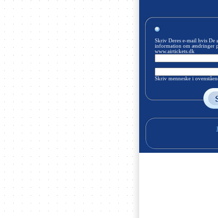
Skriv Deres e-mail hvis De 
information om ændringer 
www.airtickets.dk
Skriv menneske i ovenståend